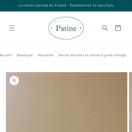
et passer
Livraison partout en France - Paiement en 3x sans frais
au
contenu
Panier
Accueil
Boutique
Vaisselle
Verres anciens et verres à pied vintage
Passer aux
informations
produits