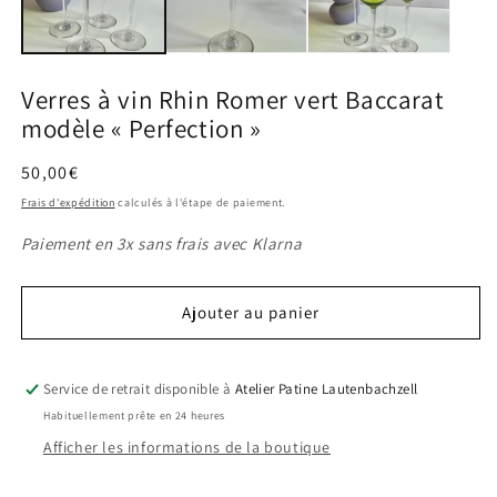
modale
m
Verres à vin Rhin Romer vert Baccarat
modèle « Perfection »
Prix
50,00€
habituel
Frais d'expédition
calculés à l'étape de paiement.
Paiement en 3x sans frais avec Klarna
Ajouter au panier
Service de retrait disponible à
Atelier Patine Lautenbachzell
Habituellement prête en 24 heures
Afficher les informations de la boutique