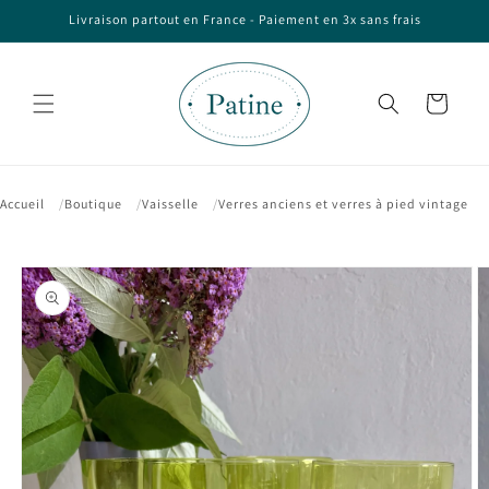
et passer
Livraison partout en France - Paiement en 3x sans frais
au
contenu
Panier
Accueil
Boutique
Vaisselle
Verres anciens et verres à pied vintage
Passer aux
informations
produits