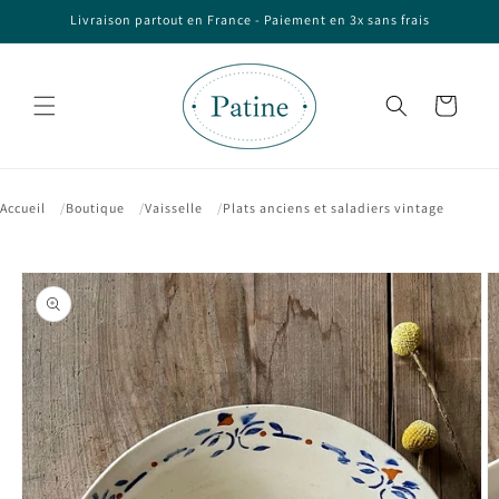
et passer
Livraison partout en France - Paiement en 3x sans frais
au
contenu
Panier
Accueil
Boutique
Vaisselle
Plats anciens et saladiers vintage
Passer aux
informations
produits