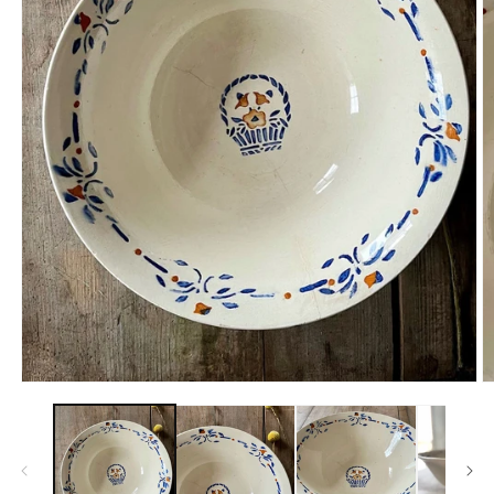
Ouvrir
O
le
le
média
m
1
2
dans
d
une
u
fenêtre
f