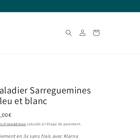
Connexion
Panier
aladier Sarreguemines
leu et blanc
ix
,00€
bituel
is d'expédition
calculés à l'étape de paiement.
iement en 3x sans frais avec Klarna