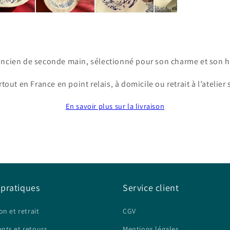
ancien de seconde main, sélectionné pour son charme et son hi
tout en France en point relais, à domicile ou retrait à l’atelier
En savoir plus sur la livraison
 pratiques
Service client
on et retrait
CGV
nts et retours
Mentions légales