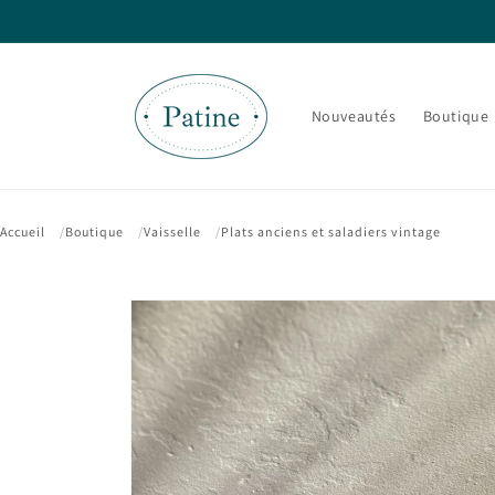
et passer
au
contenu
Nouveautés
Boutique
Accueil
Boutique
Vaisselle
Plats anciens et saladiers vintage
Passer aux
informations
produits