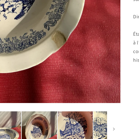
Di
Ét
à 
co
hi