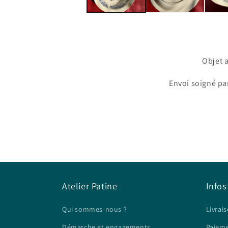
Objet 
Envoi soigné par
Atelier Patine
Infos
Qui sommes-nous ?
Livrais
Démarche et engagements
Paieme