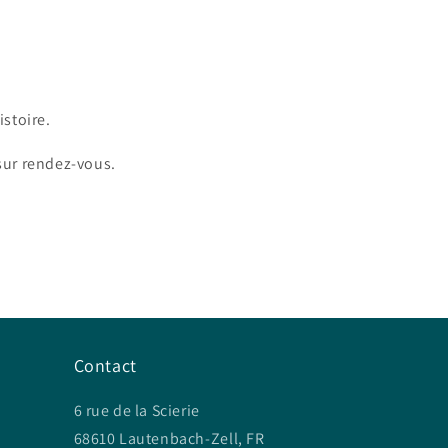
stoire.
 sur rendez-vous.
Contact
6 rue de la Scierie
68610 Lautenbach-Zell, FR