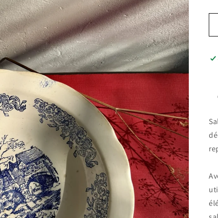
Sa
dé
re
Av
ut
él
sa