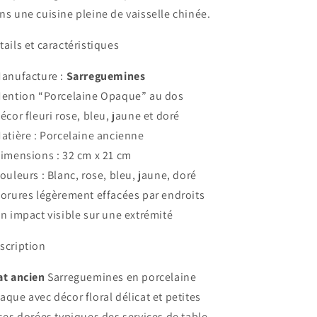
ns une cuisine pleine de vaisselle chinée.
tails et caractéristiques
Manufacture :
Sarreguemines
Mention “Porcelaine Opaque” au dos
Décor fleuri rose, bleu, jaune et doré
Matière : Porcelaine ancienne
Dimensions : 32 cm x 21 cm
Couleurs : Blanc, rose, bleu, jaune, doré
Dorures légèrement effacées par endroits
Un impact visible sur une extrémité
scription
at ancien
Sarreguemines en porcelaine
aque avec décor floral délicat et petites
ises dorées typiques des services de table