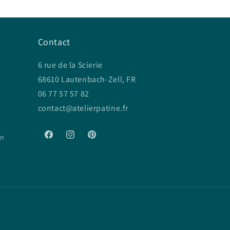
Contact
6 rue de la Scierie
68610 Lautenbach-Zell, FR
06 77 57 57 82
contact@atelierpatine.fr
on
Facebook
Instagram
Pinterest