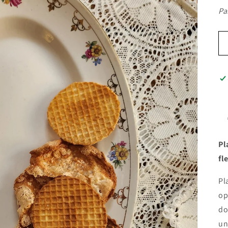
Pa
Pl
fl
Pl
op
do
un