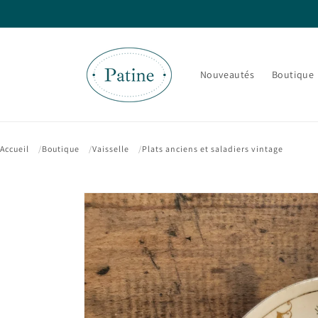
et passer
au
contenu
Nouveautés
Boutique
Accueil
Boutique
Vaisselle
Plats anciens et saladiers vintage
Passer aux
informations
produits