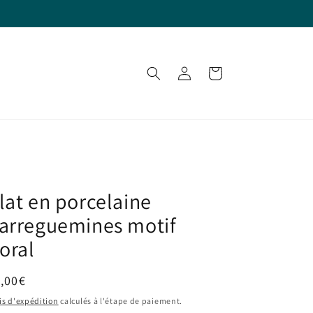
Connexion
Panier
lat en porcelaine
arreguemines motif
loral
ix
,00€
bituel
is d'expédition
calculés à l'étape de paiement.