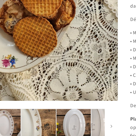
da
Dé
• 
• 
• 
• 
• 
• 
• 
• 
De
Pl
op
fr