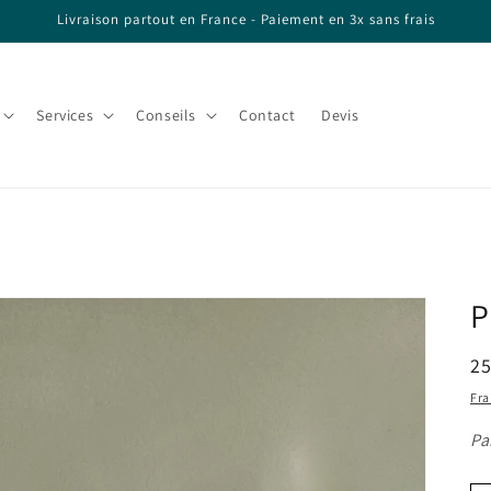
Livraison partout en France - Paiement en 3x sans frais
Services
Conseils
Contact
Devis
P
Pr
25
ha
Fra
Pa