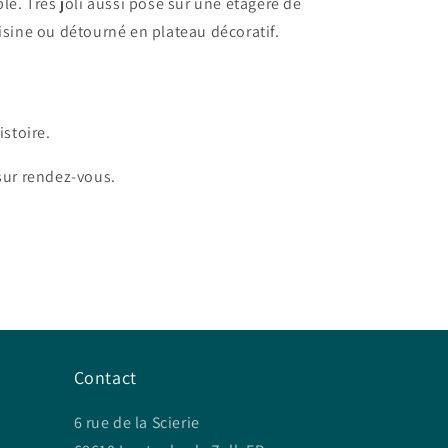
ble. Très joli aussi posé sur une étagère de
isine ou détourné en plateau décoratif.
stoire.
 sur rendez-vous.
Contact
6 rue de la Scierie