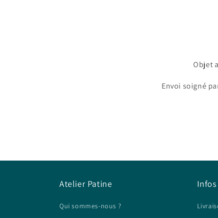
Objet 
Envoi soigné par
Atelier Patine
Infos
Qui sommes-nous ?
Livrais