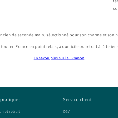
ta
cu
ancien de seconde main, sélectionné pour son charme et son hi
tout en France en point relais, à domicile ou retrait à l’atelier
En savoir plus sur la livraison
 pratiques
Service client
on et retrait
CGV