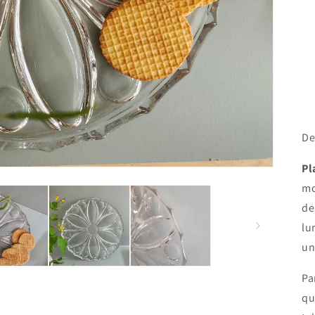
De
Pl
mo
de
lu
un
Pa
qu