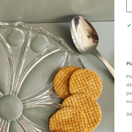
Pl
Pl
dé
pa
ou
Dé