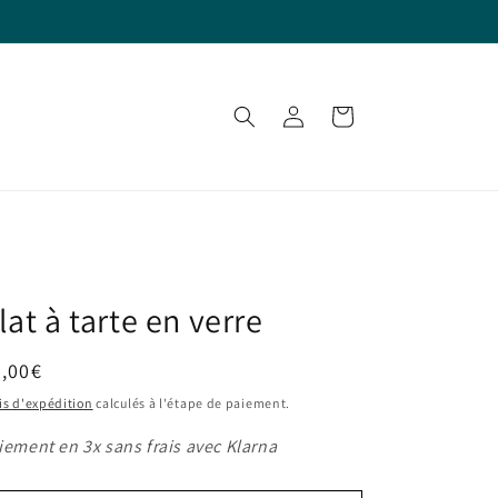
Connexion
Panier
lat à tarte en verre
ix
,00€
bituel
is d'expédition
calculés à l'étape de paiement.
iement en 3x sans frais avec Klarna