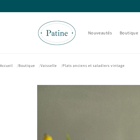
et passer
au
contenu
Nouveautés
Boutique
Accueil
Boutique
Vaisselle
Plats anciens et saladiers vintage
Passer aux
informations
produits