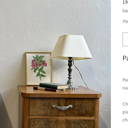
Pr
19
ha
Fra
Pa
P
Pa
na
Ch
pl
ch