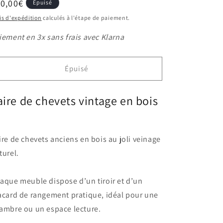
ix
0,00€
Épuisé
bituel
is d'expédition
calculés à l'étape de paiement.
iement en 3x sans frais avec Klarna
Épuisé
aire de chevets vintage en bois
ire de chevets anciens en bois au joli veinage
turel.
aque meuble dispose d’un tiroir et d’un
acard de rangement pratique, idéal pour une
ambre ou un espace lecture.