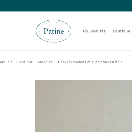
et passer
au
contenu
Nouveautés
Boutique
Accueil
Boutique
Meubles
Chevets anciens et guéridons en bois
Passer aux
informations
produits