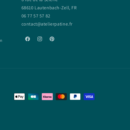
68610 Lautenbach-Zell, FR
06 77 57 57 82
contact@atelierpatine.fr
on
Facebook
Instagram
Pinterest
Moyens
de
paiement