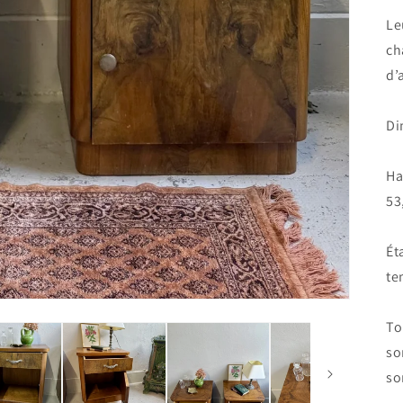
Le
ch
d’
Di
Ha
53
Ét
te
To
so
so