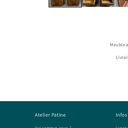
Meuble a
Livrai
Atelier Patine
Infos
Qui sommes-nous ?
Livrais