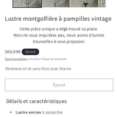
modale
m
Lustre montgolfière à pampilles vintage
Cette pièce unique a déjà trouvé sa place.
Mais ne vous inquiétez pas, nous avons d’autres
trouvailles à vous proposer.
Prix
160,00€
Épuisé
habituel
Frais d'expédition
calculés à l'étape de paiement.
Paiement en 3x sans frais avec Klarna
Épuisé
Détails et caractéristiques
Lustre ancien
à pampilles