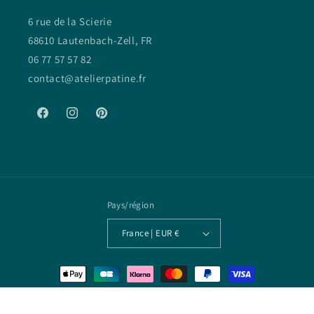
6 rue de la Scierie
68610 Lautenbach-Zell, FR
06 77 57 57 82
contact@atelierpatine.fr
Facebook
Instagram
Pinterest
Pays/région
France | EUR €
Moyens
de
© 2026,
Patine
Commerce électronique propulsé par Shopify
paiement