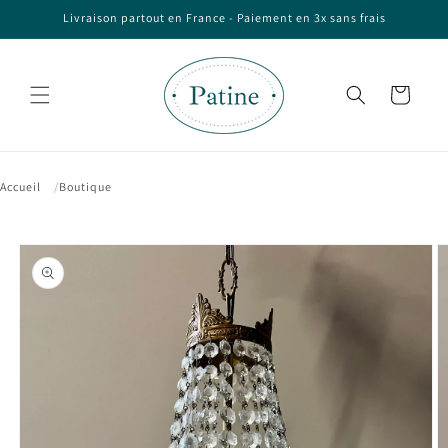
et passer
Livraison partout en France - Paiement en 3x sans frais
au
contenu
Panier
Accueil
Boutique
Passer aux
informations
produits