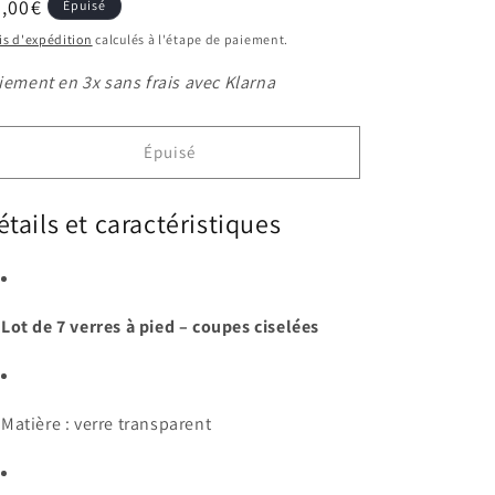
ix
,00€
Épuisé
bituel
is d'expédition
calculés à l'étape de paiement.
iement en 3x sans frais avec Klarna
Épuisé
étails et caractéristiques
Lot de 7 verres à pied – coupes ciselées
Matière : verre transparent