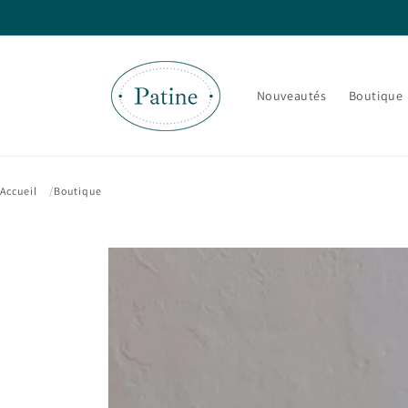
et passer
au
contenu
Nouveautés
Boutique
Accueil
Boutique
Passer aux
informations
produits