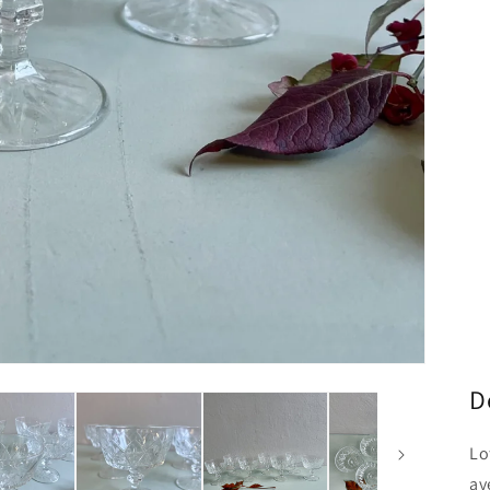
D
Lo
av