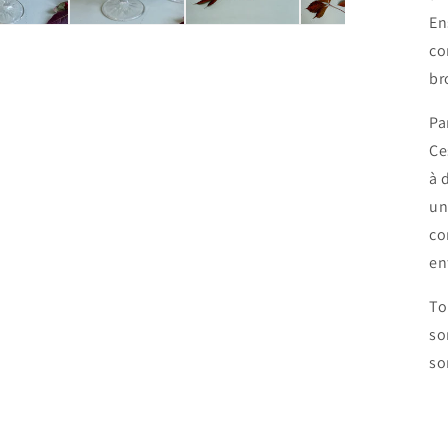
En
co
br
Pa
C
à 
un
co
en
To
so
so