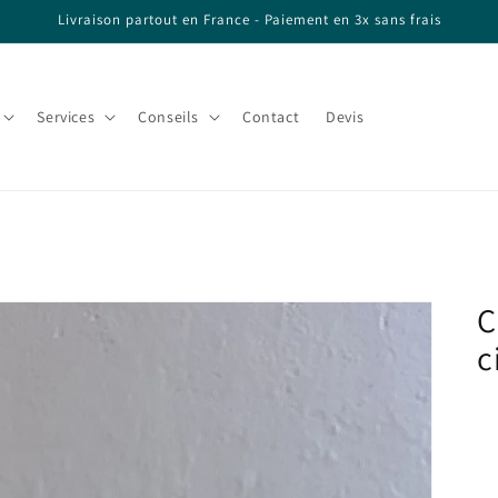
Livraison partout en France - Paiement en 3x sans frais
Services
Conseils
Contact
Devis
C
c