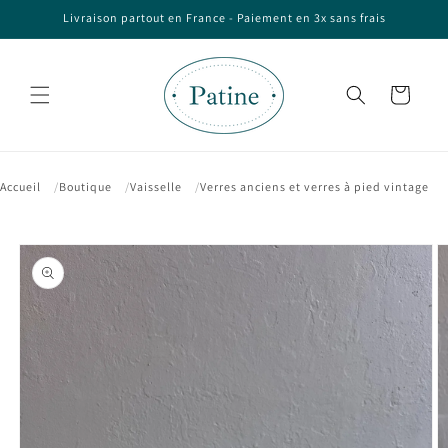
et passer
Livraison partout en France - Paiement en 3x sans frais
au
contenu
Panier
Accueil
Boutique
Vaisselle
Verres anciens et verres à pied vintage
Passer aux
informations
produits