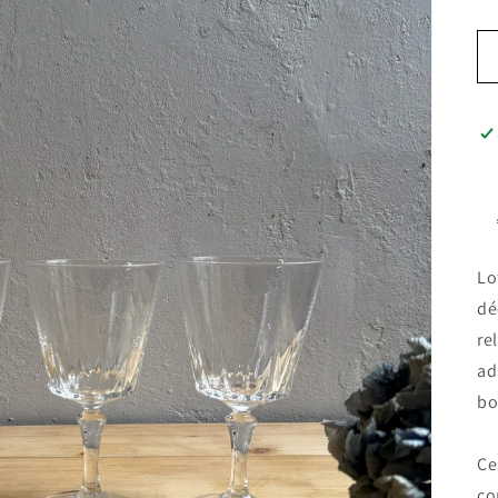
Lo
dé
re
ad
bo
Ce
co