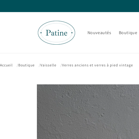
et passer
au
contenu
Nouveautés
Boutique
Accueil
Boutique
Vaisselle
Verres anciens et verres à pied vintage
Passer aux
informations
produits