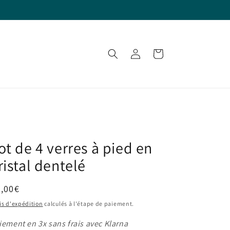
Connexion
Panier
ot de 4 verres à pied en
ristal dentelé
ix
,00€
bituel
is d'expédition
calculés à l'étape de paiement.
iement en 3x sans frais avec Klarna