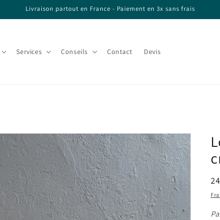
Livraison partout en France - Paiement en 3x sans frais
Services
Conseils
Contact
Devis
L
c
Pr
24
ha
Fra
Pa