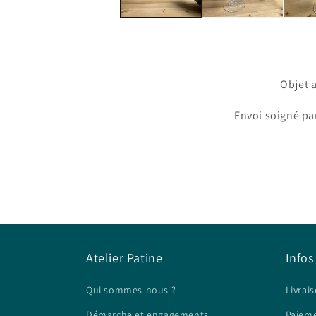
Objet 
Envoi soigné par
Atelier Patine
Infos
Qui sommes-nous ?
Livrais
Démarche et engagements
Paieme