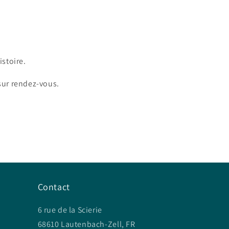
stoire.
 sur rendez-vous.
Contact
6 rue de la Scierie
68610 Lautenbach-Zell, FR