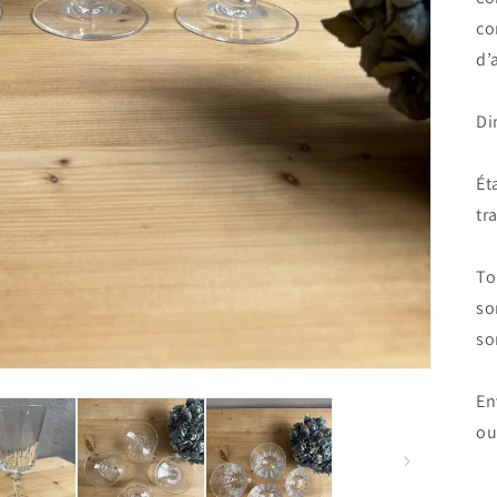
co
d’
Di
Ét
tr
To
so
so
En
ou 