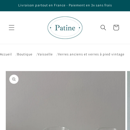
et passer
Livraison partout en France - Paiement en 3x sans frais
au
contenu
Panier
Accueil
Boutique
Vaisselle
Verres anciens et verres à pied vintage
Passer aux
informations
produits