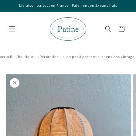
et passer
Livraison partout en France - Paiement en 3x sans frais
au
contenu
Panier
Accueil
Boutique
Décoration
Lampes à poser et suspensions vintage
Passer aux
informations
produits