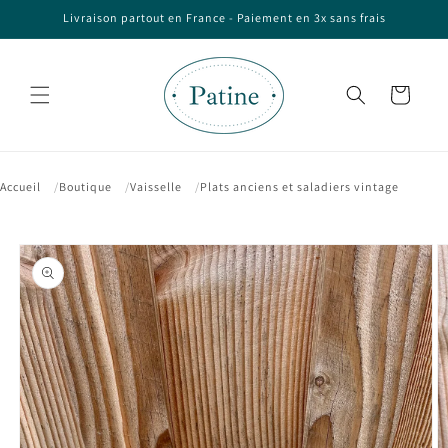
et passer
Livraison partout en France - Paiement en 3x sans frais
au
contenu
Panier
Accueil
Boutique
Vaisselle
Plats anciens et saladiers vintage
Passer aux
informations
produits