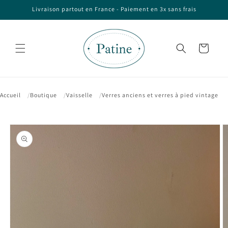
et passer
Livraison partout en France - Paiement en 3x sans frais
au
contenu
Panier
Accueil
Boutique
Vaisselle
Verres anciens et verres à pied vintage
Passer aux
informations
produits