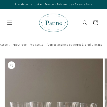
et passer
Livraison partout en France - Paiement en 3x sans frais
au
contenu
Panier
Accueil
Boutique
Vaisselle
Verres anciens et verres à pied vintage
Passer aux
informations
produits