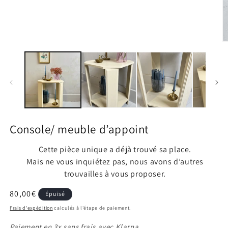
le
média
1
dans
une
fenêtre
O
modale
le
m
2
d
u
f
m
Console/ meuble d’appoint
Cette pièce unique a déjà trouvé sa place.
Mais ne vous inquiétez pas, nous avons d’autres
trouvailles à vous proposer.
Prix
80,00€
Épuisé
habituel
Frais d'expédition
calculés à l'étape de paiement.
Paiement en 3x sans frais avec Klarna