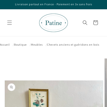
et passer
Livraison partout en France - Paiement en 3x sans frais
au
contenu
Panier
Accueil
Boutique
Meubles
Chevets anciens et guéridons en bois
Passer aux
informations
produits