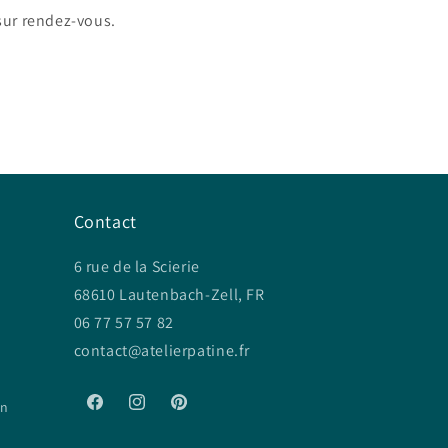
 sur rendez-vous.
Contact
6 rue de la Scierie
68610 Lautenbach-Zell, FR
06 77 57 57 82
contact@atelierpatine.fr
on
Facebook
Instagram
Pinterest