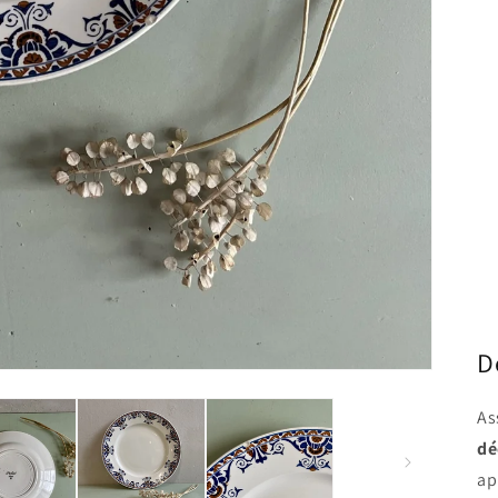
D
As
dé
ap