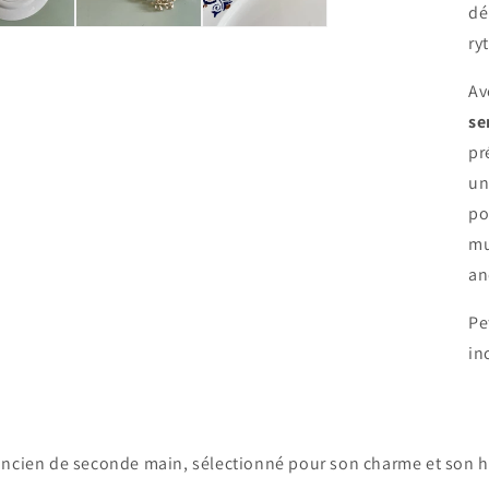
dé
ry
Av
se
pr
un
po
mu
an
Pe
in
ancien de seconde main, sélectionné pour son charme et son hi