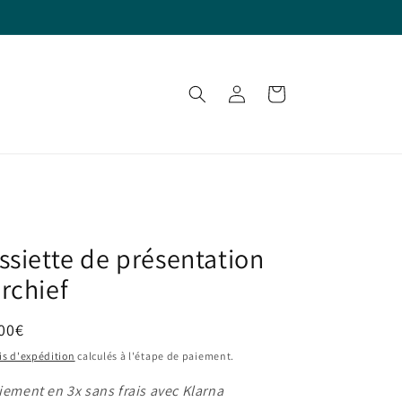
Connexion
Panier
ssiette de présentation
rchief
ix
00€
bituel
is d'expédition
calculés à l'étape de paiement.
iement en 3x sans frais avec Klarna