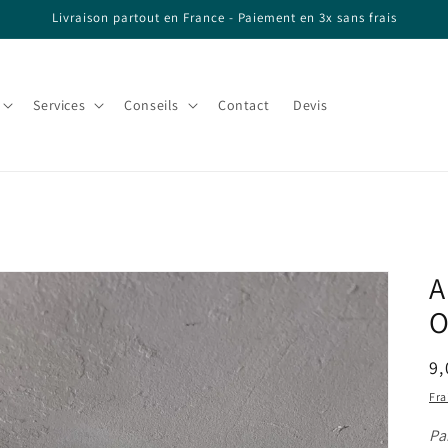
Livraison partout en France - Paiement en 3x sans frais
Services
Conseils
Contact
Devis
A
O
Pr
9,
ha
Fra
Pa