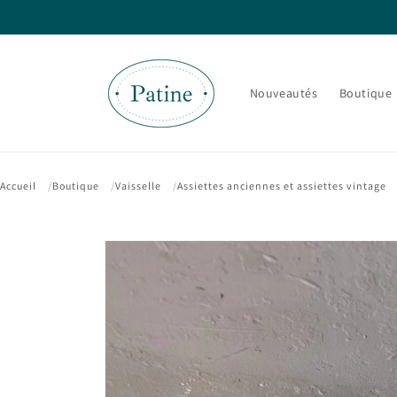
et passer
au
contenu
Nouveautés
Boutique
Accueil
Boutique
Vaisselle
Assiettes anciennes et assiettes vintage
Passer aux
informations
produits